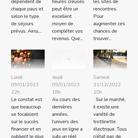
dépendent de
heures creuses
les sites de
chaque pays et
peut être un
rencontres.
selon le type
excellent
Pour
de séjours
moyen de
augmenter ces
prévus. Ainsi,...
compléter vos
chances de
revenus. Que...
trouver...
Lundi
Samedi
Jeudi
09/01/2023
31/12/2022
05/01/2023
22h
10h
18h
Le constat est
Sur le marché,
Au cours des
que beaucoup
il existe une
dernières
se focalisent
variété de
années,
sur le succès
trottinette
l’univers des
financier et en
électrique. Tous
jeux en ligne a
oublient le plus
n’état pas de
subi un réel