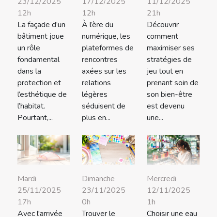
23/12/2025
17/12/2025
11/12/2025
12h
12h
21h
La façade d’un
À l’ère du
Découvrir
bâtiment joue
numérique, les
comment
un rôle
plateformes de
maximiser ses
fondamental
rencontres
stratégies de
dans la
axées sur les
jeu tout en
protection et
relations
prenant soin de
l’esthétique de
légères
son bien-être
l’habitat.
séduisent de
est devenu
Pourtant,...
plus en...
une...
Mardi
Dimanche
Mercredi
25/11/2025
23/11/2025
12/11/2025
17h
0h
1h
Avec l'arrivée
Trouver le
Choisir une eau