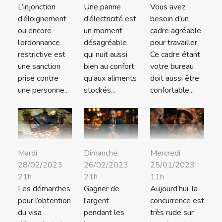
L’injonction
Une panne
Vous avez
d’éloignement
d’électricité est
besoin d'un
ou encore
un moment
cadre agréable
l’ordonnance
désagréable
pour travailler.
restrictive est
qui nuit aussi
Ce cadre étant
une sanction
bien au confort
votre bureau
prise contre
qu’aux aliments
doit aussi être
une personne...
stockés...
confortable...
Mardi
Dimanche
Mercredi
28/02/2023
26/02/2023
25/01/2023
21h
21h
11h
Les démarches
Gagner de
Aujourd’hui, la
pour l’obtention
l'argent
concurrence est
du visa
pendant les
très rude sur