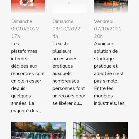
Dimanche
Vendredi
Dimanche
09/10/2022
07/10/2022
09/10/2022
17h
20h
4h
Les
Avoir une
Il existe
plateformes
solution de
plusieurs
internet
stockage
accessoires
dédiées aux
pratique et
érotiques
rencontres sont
adaptée n'est
auxquels
en plein essor
pas simple.
nombreuses
depuis
Entre les
personnes font
quelques
modèles
un recours pour
années. La
industriels, les...
se libérer du...
majorité des...