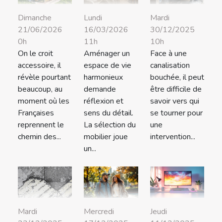
Dimanche
Lundi
Mardi
21/06/2026
16/03/2026
30/12/2025
0h
11h
10h
On le croit
Aménager un
Face à une
accessoire, il
espace de vie
canalisation
révèle pourtant
harmonieux
bouchée, il peut
beaucoup, au
demande
être difficile de
moment où les
réflexion et
savoir vers qui
Françaises
sens du détail.
se tourner pour
reprennent le
La sélection du
une
chemin des...
mobilier joue
intervention...
un...
Mardi
Mercredi
Jeudi