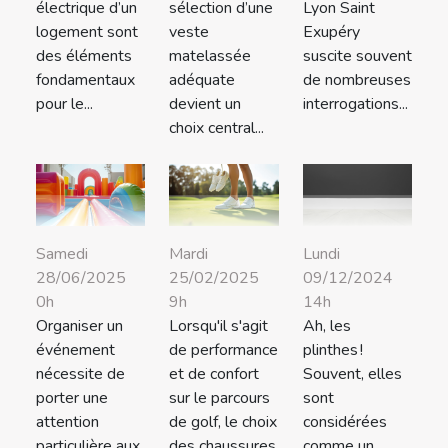
électrique d’un
sélection d’une
Lyon Saint
logement sont
veste
Exupéry
des éléments
matelassée
suscite souvent
fondamentaux
adéquate
de nombreuses
pour le...
devient un
interrogations...
choix central...
Samedi
Mardi
Lundi
28/06/2025
25/02/2025
09/12/2024
0h
9h
14h
Organiser un
Lorsqu'il s'agit
Ah, les
événement
de performance
plinthes !
nécessite de
et de confort
Souvent, elles
porter une
sur le parcours
sont
attention
de golf, le choix
considérées
particulière aux
des chaussures
comme un