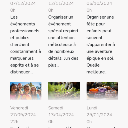
07/12/2024
12/11/2024
05/10/2024
0h
0h
0h
Les
Organiser un
Organiser une
événements
événement
fête pour
professionnels
spécial requiert
enfants peut
et publics
une attention
souvent
cherchent
méticuleuse à
s'apparenter à
constamment à
de nombreux
une aventure
marquer les
détails, l’un des
épique en soi.
esprits et à se
plus...
Quelle
distinguer....
meilleure...
Lundi
Vendredi
Samedi
29/01/2024
27/09/2024
13/04/2024
0h
22h
0h