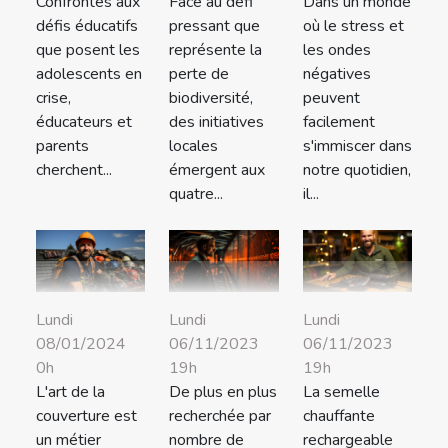
Dans un monde
Confrontés aux
Face au défi
où le stress et
défis éducatifs
pressant que
les ondes
que posent les
représente la
négatives
adolescents en
perte de
peuvent
crise,
biodiversité,
facilement
éducateurs et
des initiatives
s'immiscer dans
parents
locales
notre quotidien,
cherchent...
émergent aux
il...
quatre...
Lundi
Lundi
Lundi
08/01/2024
06/11/2023
06/11/2023
0h
19h
19h
L'art de la
De plus en plus
La semelle
couverture est
recherchée par
chauffante
un métier
nombre de
rechargeable