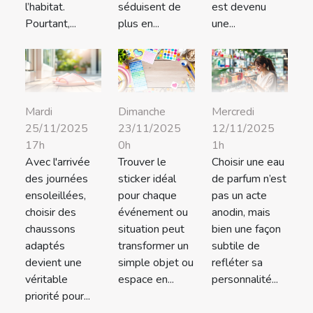
l’habitat.
séduisent de
est devenu
Pourtant,...
plus en...
une...
Mardi
Dimanche
Mercredi
25/11/2025
23/11/2025
12/11/2025
17h
0h
1h
Avec l'arrivée
Trouver le
Choisir une eau
des journées
sticker idéal
de parfum n’est
ensoleillées,
pour chaque
pas un acte
choisir des
événement ou
anodin, mais
chaussons
situation peut
bien une façon
adaptés
transformer un
subtile de
devient une
simple objet ou
refléter sa
véritable
espace en...
personnalité...
priorité pour...