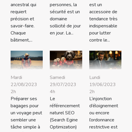
ancestral qui
personnes, la
est un
requiert
sécurité est un
accessoire de
précision et
domaine
tendance très
savoir-faire.
sollicité de jour
indispensable
Chaque
en jour. La...
pour lutter
bâtiment,...
contre le...
Mardi
Samedi
Lundi
22/08/2023
29/07/2023
19/06/2023
2h
4h
2h
Préparer ses
Le
L’injonction
bagages pour
référencement
d’éloignement
un voyage peut
naturel SEO
ou encore
sembler une
(Search Egine
l’ordonnance
tâche simple à
Optimization)
restrictive est