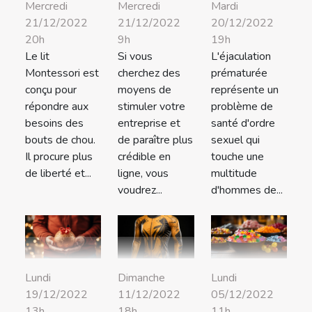
Mercredi
Mercredi
Mardi
21/12/2022
21/12/2022
20/12/2022
20h
9h
19h
Le lit
Si vous
L'éjaculation
Montessori est
cherchez des
prématurée
conçu pour
moyens de
représente un
répondre aux
stimuler votre
problème de
besoins des
entreprise et
santé d'ordre
bouts de chou.
de paraître plus
sexuel qui
Il procure plus
crédible en
touche une
de liberté et...
ligne, vous
multitude
voudrez...
d'hommes de...
Lundi
Dimanche
Lundi
19/12/2022
11/12/2022
05/12/2022
13h
18h
11h