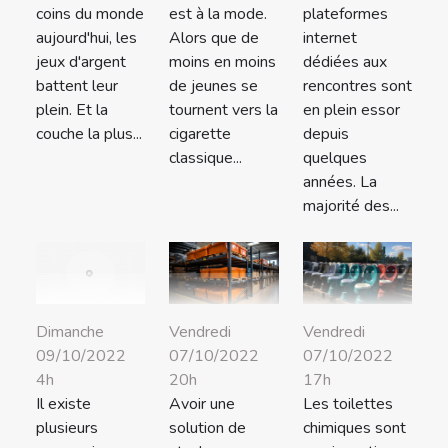
coins du monde
est à la mode.
plateformes
aujourd'hui, les
Alors que de
internet
jeux d'argent
moins en moins
dédiées aux
battent leur
de jeunes se
rencontres sont
plein. Et la
tournent vers la
en plein essor
couche la plus...
cigarette
depuis
classique...
quelques
années. La
majorité des...
Vendredi
Vendredi
Dimanche
07/10/2022
07/10/2022
09/10/2022
20h
17h
4h
Avoir une
Les toilettes
Il existe
solution de
chimiques sont
plusieurs