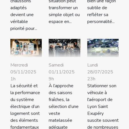
chaussons
situation peut
bien une façon
adaptés
transformer un
subtile de
devient une
simple objet ou
refléter sa
véritable
espace en...
personnalité...
priorité pour...
Mercredi
Samedi
Lundi
05/11/2025
01/11/2025
28/07/2025
1h
9h
23h
La sécurité et
À l’approche
Stationner son
la performance
des saisons
véhicule à
du système
fraîches, la
l'aéroport de
électrique d’un
sélection d’une
Lyon Saint
logement sont
veste
Exupéry
des éléments
matelassée
suscite souvent
fondamentaux
adéquate
de nombreuses