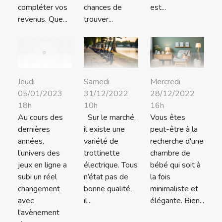
compléter vos
chances de
est...
revenus. Que...
trouver...
Samedi
Mercredi
Jeudi
31/12/2022
28/12/2022
05/01/2023
10h
16h
18h
Sur le marché,
Vous êtes
Au cours des
il existe une
peut-être à la
dernières
variété de
recherche d'une
années,
trottinette
chambre de
l’univers des
électrique. Tous
bébé qui soit à
jeux en ligne a
n’état pas de
la fois
subi un réel
bonne qualité,
minimaliste et
changement
il...
élégante. Bien...
avec
l'avènement