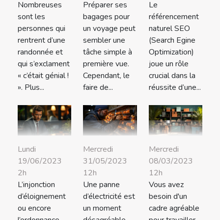
Nombreuses
Préparer ses
Le
sont les
bagages pour
référencement
personnes qui
un voyage peut
naturel SEO
rentrent d’une
sembler une
(Search Egine
randonnée et
tâche simple à
Optimization)
qui s’exclament
première vue.
joue un rôle
« c’était génial !
Cependant, le
crucial dans la
». Plus...
faire de...
réussite d’une...
Lundi
Mercredi
Mercredi
19/06/2023
31/05/2023
08/03/2023
2h
12h
12h
L’injonction
Une panne
Vous avez
d’éloignement
d’électricité est
besoin d'un
ou encore
un moment
cadre agréable