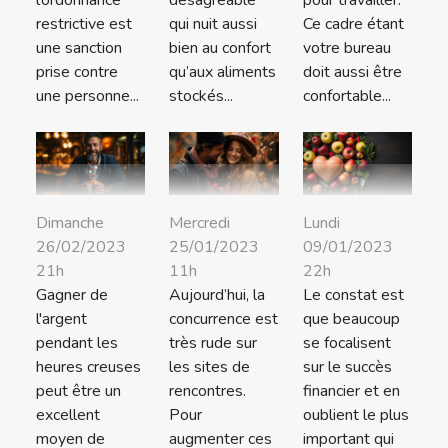
l’ordonnance
désagréable
pour travailler.
restrictive est
qui nuit aussi
Ce cadre étant
une sanction
bien au confort
votre bureau
prise contre
qu’aux aliments
doit aussi être
une personne...
stockés...
confortable...
Dimanche
Mercredi
Lundi
26/02/2023
25/01/2023
09/01/2023
21h
11h
22h
Gagner de
Aujourd’hui, la
Le constat est
l'argent
concurrence est
que beaucoup
pendant les
très rude sur
se focalisent
heures creuses
les sites de
sur le succès
peut être un
rencontres.
financier et en
excellent
Pour
oublient le plus
moyen de
augmenter ces
important qui