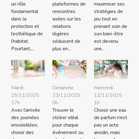
un rôle
plateformes de
maximiser ses
fondamental
rencontres
stratégies de
dans la
axées sur les
jeu tout en
protection et
relations
prenant soin de
l’esthétique de
légères
son bien-être
l’habitat.
séduisent de
est devenu
Pourtant,...
plus en...
une...
Mardi
Dimanche
Mercredi
25/11/2025
23/11/2025
12/11/2025
17h
0h
1h
Avec l'arrivée
Trouver le
Choisir une eau
des journées
sticker idéal
de parfum n’est
ensoleillées,
pour chaque
pas un acte
choisir des
événement ou
anodin, mais