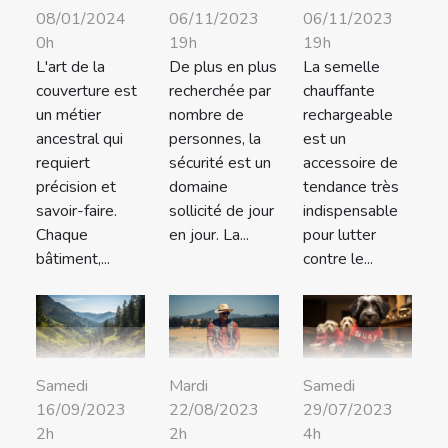
08/01/2024
06/11/2023
06/11/2023
0h
19h
19h
L'art de la
De plus en plus
La semelle
couverture est
recherchée par
chauffante
un métier
nombre de
rechargeable
ancestral qui
personnes, la
est un
requiert
sécurité est un
accessoire de
précision et
domaine
tendance très
savoir-faire.
sollicité de jour
indispensable
Chaque
en jour. La...
pour lutter
bâtiment,...
contre le...
Samedi
Mardi
Samedi
16/09/2023
22/08/2023
29/07/2023
2h
2h
4h