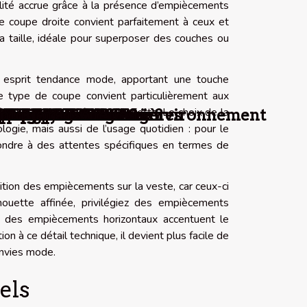
ilité accrue grâce à la présence d’empiècements
e coupe droite convient parfaitement à ceux et
a taille, idéale pour superposer des couches ou
n esprit tendance mode, apportant une touche
Ce type de coupe convient particulièrement aux
aines parties de leur silhouette. Le choix de la
ent influencer votre environnement
es aux relations légères
re en cas d’urgence ?
e prochain événement
que vous devez savoir
 et critères de choix
uel des événements
de votre habitat ?
re espace de vie ?
 professionnelles
te la différence !
te rechargeable ?
otre événement ?
 faut-il savoir ?
escents en crise
or pour enfants
’éloignement ?
analisations ?
otre bien-être
inines idéales
personnalité ?
e amoureuse ?
reur qualifié
otre façade ?
occasion ?
our l'été?
d'argent ?
ccasion ?
n ligne ?
odiversité
nnalisé ?
 de bébé
re amies
mique ?
ro un ?
 visa ?
ée ?
nnée
e?
 ?
 ?
?
s
ie, mais aussi de l’usage quotidien : pour le
épondre à des attentes spécifiques en termes de
ition des empiècements sur la veste, car ceux-ci
houette affinée, privilégiez des empiècements
é, des empiècements horizontaux accentuent le
n à ce détail technique, il devient plus facile de
envies mode.
els