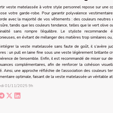
tir veste matelassée à votre style personnel repose sur une c
se votre garde-robe. Pour garantir polyvalence vestimentaire, 
orde avec la majorité de vos vêtements : des couleurs neutres c
sûre, tandis que les couleurs tendance, telles que le vert olive
iginalité sans rompre l’équilibre. Le styliste recommande
nieuses, en évitant de mélanger des matières trop similaires ou, à
intégrer la veste matelassée sans faute de goût, il s’avère ju
res : un pull en laine fine sous une veste légèrement brillante cr
hérence de l’ensemble. Enfin, il est recommandé de miser sur de
uances complémentaires, afin de renforcer la cohésion visuel
né. Ainsi, une approche réfléchie de l’association des couleurs 
mentaire optimale, faisant de la veste matelassée un véritable a
di 01/11/2025 9h