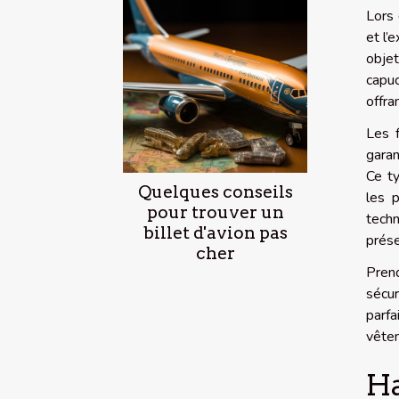
Lors 
et l’
objet
capuc
offra
Les f
garan
Ce ty
Quelques conseils
les 
pour trouver un
techn
billet d'avion pas
prése
cher
Prend
sécur
parfa
vêtem
Ha