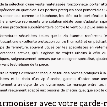
de la sélection d’une veste matelassée fonctionnelle, porter att
expérience au quotidien. Les poches pratiques sont primordiales 
s essentiels comme le téléphone, les clés ou le portefeuille, 
he amovible représente une solution idéale pour s’adapter rap
nt une protection supplémentaire contre le vent ou la pluie sans a
ermetures sécurisées, telles que le zip étanche, renforcent l’e
tissant une excellente protection contre l’humidité et empêchant le
pe de fermeture, souvent utilisé par les spécialistes en vêteme
personnes actives, qu’il s’agisse de trajets urbains à vélo o
iques, soigneusement pensés par un designer spécialisé, ajouten
rvant l’esthétique de la pièce.
re le temps d’examiner chaque détail, des poches pratiques à la
isées et le choix d’un zip étanche, garantit d’opter pour un
itement à un style de vie dynamique. Le mariage entre technic
ent réellement adapté aux besoins de chacun, quel que soit le c
rmoniser avec votre garde-