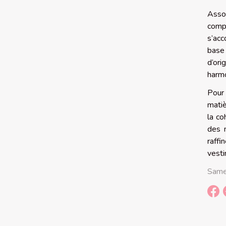
Assor
compo
s’acc
base 
d’or
harmo
Pour 
matiè
la co
des n
raffi
vesti
Same