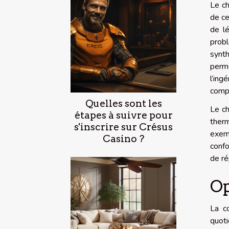
Le ch
de ce
de lé
prob
synth
perme
l’ing
compr
Quelles sont les
Le ch
étapes à suivre pour
therm
s'inscrire sur Crésus
exem
Casino ?
confo
de ré
Op
La c
quoti