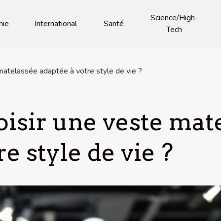
Science/High-
mie
International
Santé
Tech
atelassée adaptée à votre style de vie ?
sir une veste mat
e style de vie ?