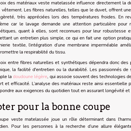
oix des matériaux veste matelassée influence directement la durabi
 vêtement. Les fibres naturelles, telles que le duvet, offrent un
gèreté, très appréciées lors des températures froides. En rev
lème car le lavage demande une attention particulière pour ne
étiques, quant à elles, sont reconnues pour leur robustesse et 
ttant un entretien plus simple, ce qui en fait une option prati
énierie textile, l’intégration d’une membrane imperméable amél
omettre la respirabilité du tissu.
oix entre fibres naturelles et synthétiques dépendra donc des pri
ique, la facilité d'entretien ou la durabilité. Les passionnés d
ple la
doudoune légère
, qui associe souvent des technologies de
rt et efficacité. L’analyse des matériaux reste ainsi essentiell
pondre aux exigences du quotidien tout en assurant longévité et p
ter pour la bonne coupe
oupe veste matelassée joue un rôle déterminant dans l’harmo
dien. Pour les personnes à la recherche d’une allure élégant