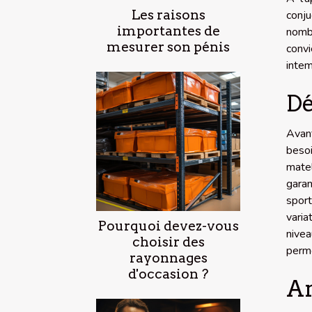
Les raisons
conju
importantes de
nombr
mesurer son pénis
convi
intem
Dé
Avant
besoi
matel
garan
sport
varia
Pourquoi devez-vous
nivea
choisir des
perme
rayonnages
d'occasion ?
An