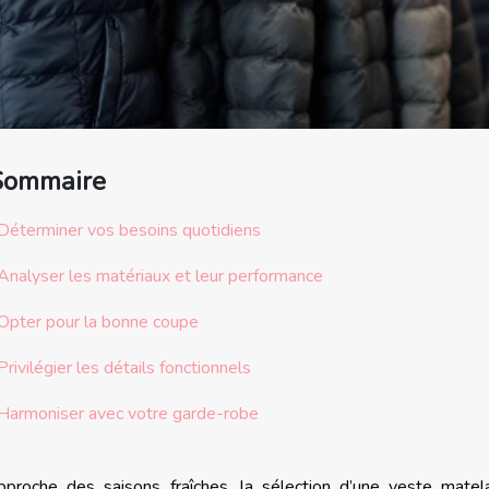
Sommaire
Déterminer vos besoins quotidiens
Analyser les matériaux et leur performance
Opter pour la bonne coupe
Privilégier les détails fonctionnels
Harmoniser avec votre garde-robe
approche des saisons fraîches, la sélection d’une veste mate