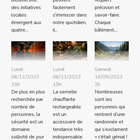
peuvent
requiert
biodiversité,
facilement
précision et
des initiatives
s'immiscer dans
savoir-faire.
locales
notre quotidien,
Chaque
émergent aux
il...
bâtiment,...
quatre...
Lundi
Lundi
Samedi
06/11/2023
06/11/2023
16/09/2023
19h
19h
2h
De plus en plus
La semelle
Nombreuses
recherchée par
chauffante
sont les
nombre de
rechargeable
personnes qui
personnes, la
est un
rentrent d’une
sécurité est un
accessoire de
randonnée et
domaine
tendance très
qui s’exclament
sollicité de jour
indispensable
« c’était génial !