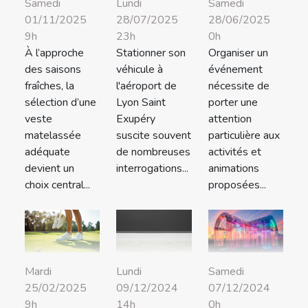
Samedi
Lundi
Samedi
01/11/2025
28/07/2025
28/06/2025
9h
23h
0h
À l’approche
Stationner son
Organiser un
des saisons
véhicule à
événement
fraîches, la
l'aéroport de
nécessite de
sélection d’une
Lyon Saint
porter une
veste
Exupéry
attention
matelassée
suscite souvent
particulière aux
adéquate
de nombreuses
activités et
devient un
interrogations...
animations
choix central...
proposées...
Mardi
Lundi
Samedi
25/02/2025
09/12/2024
07/12/2024
9h
14h
0h