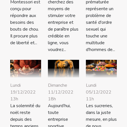
Montessori est
cherchez des
prématurée
conçu pour
moyens de
représente un
répondre aux
stimuler votre
problème de
besoins des
entreprise et
santé d'ordre
bouts de chou.
de paraître plus
sexuel qui
Il procure plus
crédible en
touche une
de liberté et...
ligne, vous
multitude
voudrez...
d'hommes de...
Lundi
Dimanche
Lundi
19/12/2022
11/12/2022
05/12/2022
13h
18h
11h
La solennité du
Aujourd’hui,
Les sucreries,
noël reste
toute
dans la juste
depuis des
entreprise
mesure, en plus
temps anciens
sportive
de nous