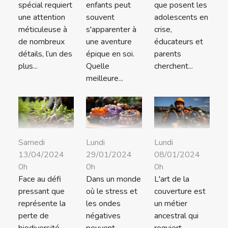
spécial requiert
enfants peut
que posent les
une attention
souvent
adolescents en
méticuleuse à
s'apparenter à
crise,
de nombreux
une aventure
éducateurs et
détails, l’un des
épique en soi.
parents
plus...
Quelle
cherchent...
meilleure...
Lundi
Lundi
Samedi
29/01/2024
08/01/2024
13/04/2024
0h
0h
0h
Dans un monde
L'art de la
Face au défi
où le stress et
couverture est
pressant que
les ondes
un métier
représente la
négatives
ancestral qui
perte de