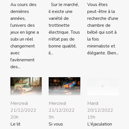
Sur le marché,
Vous êtes
Au cours des
il existe une
peut-être à la
dernières
variété de
recherche d'une
années,
trottinette
chambre de
l’univers des
électrique. Tous
bébé qui soit à
jeux en ligne a
n’état pas de
la fois
subi un réel
bonne qualité,
minimaliste et
changement
il...
élégante. Bien...
avec
l'avènement
des...
Mercredi
Mercredi
Mardi
21/12/2022
21/12/2022
20/12/2022
20h
9h
19h
Le lit
Si vous
L'éjaculation