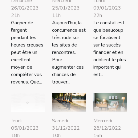
Dimanche
Mercredi
Lundi
26/02/2023
25/01/2023
09/01/2023
21h
11h
22h
Gagner de
Aujourd’hui, la
Le constat est
l'argent
concurrence est
que beaucoup
pendant les
très rude sur
se focalisent
heures creuses
les sites de
sur le succès
peut être un
rencontres.
financier et en
excellent
Pour
oublient le plus
moyen de
augmenter ces
important qui
compléter vos
chances de
est...
revenus. Que...
trouver...
Samedi
Mercredi
Jeudi
31/12/2022
28/12/2022
05/01/2023
10h
16h
18h