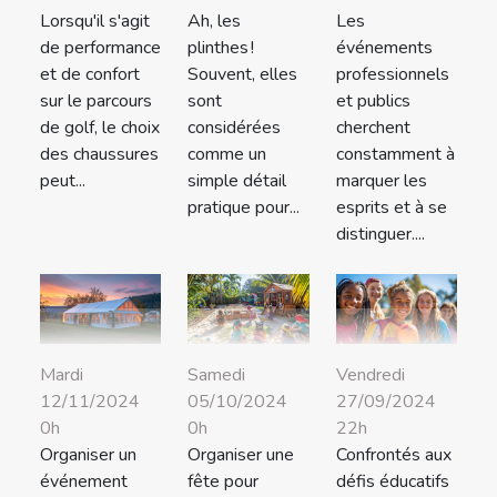
Lorsqu'il s'agit
Ah, les
Les
de performance
plinthes !
événements
et de confort
Souvent, elles
professionnels
sur le parcours
sont
et publics
de golf, le choix
considérées
cherchent
des chaussures
comme un
constamment à
peut...
simple détail
marquer les
pratique pour...
esprits et à se
distinguer....
Mardi
Samedi
Vendredi
12/11/2024
05/10/2024
27/09/2024
0h
0h
22h
Organiser un
Organiser une
Confrontés aux
événement
fête pour
défis éducatifs