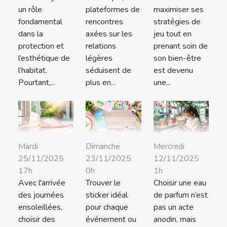
un rôle
plateformes de
maximiser ses
fondamental
rencontres
stratégies de
dans la
axées sur les
jeu tout en
protection et
relations
prenant soin de
l’esthétique de
légères
son bien-être
l’habitat.
séduisent de
est devenu
Pourtant,...
plus en...
une...
Mardi
Dimanche
Mercredi
25/11/2025
23/11/2025
12/11/2025
17h
0h
1h
Avec l'arrivée
Trouver le
Choisir une eau
des journées
sticker idéal
de parfum n’est
ensoleillées,
pour chaque
pas un acte
choisir des
événement ou
anodin, mais