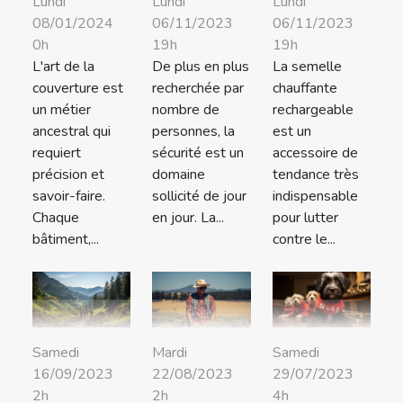
Lundi
Lundi
Lundi
08/01/2024
06/11/2023
06/11/2023
0h
19h
19h
L'art de la
De plus en plus
La semelle
couverture est
recherchée par
chauffante
un métier
nombre de
rechargeable
ancestral qui
personnes, la
est un
requiert
sécurité est un
accessoire de
précision et
domaine
tendance très
savoir-faire.
sollicité de jour
indispensable
Chaque
en jour. La...
pour lutter
bâtiment,...
contre le...
Samedi
Mardi
Samedi
16/09/2023
22/08/2023
29/07/2023
2h
2h
4h