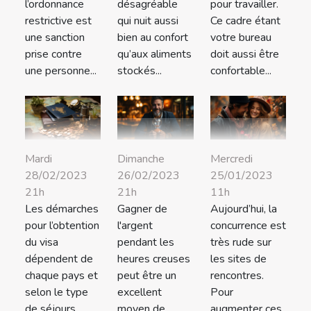
l’ordonnance
désagréable
pour travailler.
restrictive est
qui nuit aussi
Ce cadre étant
une sanction
bien au confort
votre bureau
prise contre
qu’aux aliments
doit aussi être
une personne...
stockés...
confortable...
Mardi
Dimanche
Mercredi
28/02/2023
26/02/2023
25/01/2023
21h
21h
11h
Les démarches
Gagner de
Aujourd’hui, la
pour l’obtention
l'argent
concurrence est
du visa
pendant les
très rude sur
dépendent de
heures creuses
les sites de
chaque pays et
peut être un
rencontres.
selon le type
excellent
Pour
de séjours
moyen de
augmenter ces