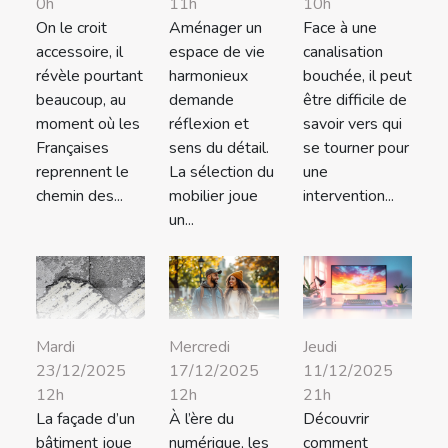
0h
11h
10h
On le croit
Aménager un
Face à une
accessoire, il
espace de vie
canalisation
révèle pourtant
harmonieux
bouchée, il peut
beaucoup, au
demande
être difficile de
moment où les
réflexion et
savoir vers qui
Françaises
sens du détail.
se tourner pour
reprennent le
La sélection du
une
chemin des...
mobilier joue
intervention...
un...
Mardi
Mercredi
Jeudi
23/12/2025
17/12/2025
11/12/2025
12h
12h
21h
La façade d’un
À l’ère du
Découvrir
bâtiment joue
numérique, les
comment