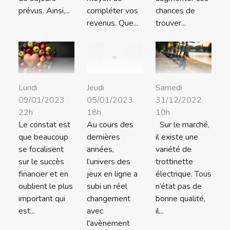
prévus. Ainsi,...
compléter vos
chances de
revenus. Que...
trouver...
Lundi
Samedi
Jeudi
09/01/2023
31/12/2022
05/01/2023
22h
10h
18h
Le constat est
Sur le marché,
Au cours des
que beaucoup
il existe une
dernières
se focalisent
variété de
années,
sur le succès
trottinette
l’univers des
financier et en
électrique. Tous
jeux en ligne a
oublient le plus
n’état pas de
subi un réel
important qui
bonne qualité,
changement
est...
il...
avec
l'avènement