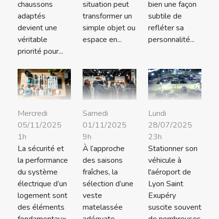
chaussons
situation peut
bien une façon
adaptés
transformer un
subtile de
devient une
simple objet ou
refléter sa
véritable
espace en...
personnalité...
priorité pour...
Mercredi
Samedi
Lundi
05/11/2025
01/11/2025
28/07/2025
1h
9h
23h
La sécurité et
À l’approche
Stationner son
la performance
des saisons
véhicule à
du système
fraîches, la
l'aéroport de
électrique d’un
sélection d’une
Lyon Saint
logement sont
veste
Exupéry
des éléments
matelassée
suscite souvent
fondamentaux
adéquate
de nombreuses