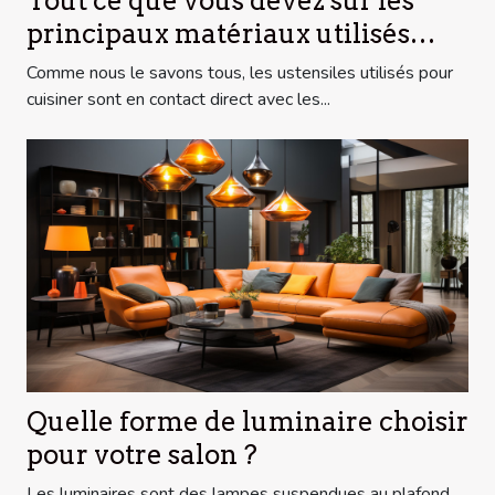
Tout ce que vous devez sur les
principaux matériaux utilisés
pour la fabrication des casseroles
Comme nous le savons tous, les ustensiles utilisés pour
de cuisine
cuisiner sont en contact direct avec les...
Quelle forme de luminaire choisir
pour votre salon ?
Les luminaires sont des lampes suspendues au plafond