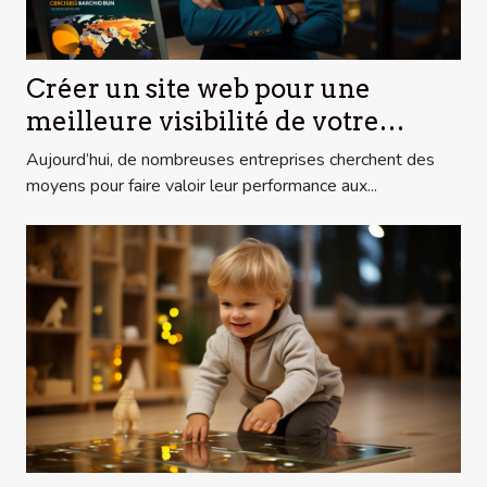
Créer un site web pour une
meilleure visibilité de votre
entreprise.
Aujourd’hui, de nombreuses entreprises cherchent des
moyens pour faire valoir leur performance aux...