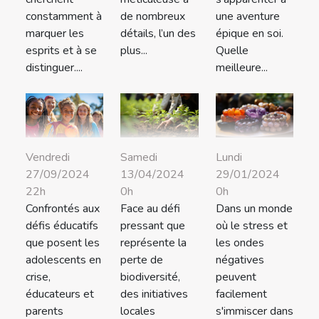
constamment à
de nombreux
une aventure
marquer les
détails, l’un des
épique en soi.
esprits et à se
plus...
Quelle
distinguer....
meilleure...
Lundi
Vendredi
Samedi
29/01/2024
27/09/2024
13/04/2024
0h
22h
0h
Dans un monde
Confrontés aux
Face au défi
où le stress et
défis éducatifs
pressant que
les ondes
que posent les
représente la
négatives
adolescents en
perte de
peuvent
crise,
biodiversité,
facilement
éducateurs et
des initiatives
s'immiscer dans
parents
locales