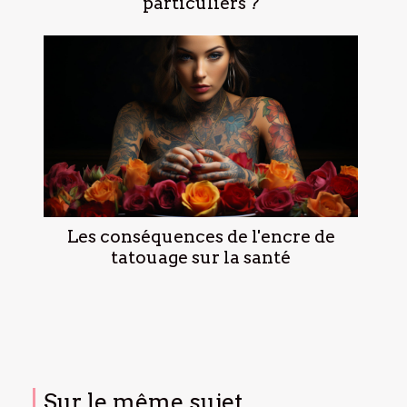
particuliers ?
Les conséquences de l'encre de
tatouage sur la santé
Sur le même sujet