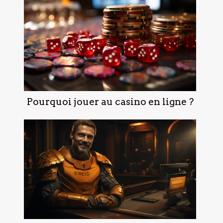
Pourquoi jouer au casino en ligne ?