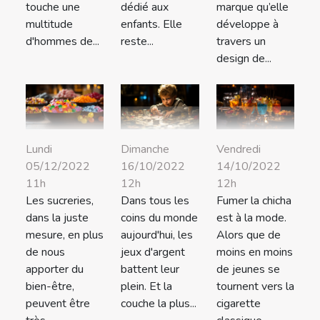
dédié aux
marque qu’elle
touche une
enfants. Elle
développe à
multitude
reste...
travers un
d'hommes de...
design de...
Lundi
Dimanche
Vendredi
05/12/2022
16/10/2022
14/10/2022
11h
12h
12h
Les sucreries,
Dans tous les
Fumer la chicha
dans la juste
coins du monde
est à la mode.
mesure, en plus
aujourd'hui, les
Alors que de
de nous
jeux d'argent
moins en moins
apporter du
battent leur
de jeunes se
bien-être,
plein. Et la
tournent vers la
peuvent être
couche la plus...
cigarette