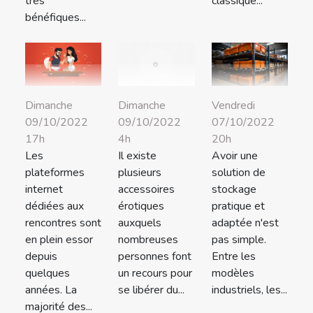
très
classique...
bénéfiques...
Dimanche
Vendredi
Dimanche
09/10/2022
07/10/2022
09/10/2022
17h
20h
4h
Les
Avoir une
Il existe
plateformes
solution de
plusieurs
internet
stockage
accessoires
dédiées aux
pratique et
érotiques
rencontres sont
adaptée n'est
auxquels
en plein essor
pas simple.
nombreuses
depuis
Entre les
personnes font
quelques
modèles
un recours pour
années. La
industriels, les...
se libérer du...
majorité des...