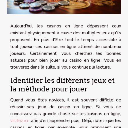
Aujourd’hui, les casinos en ligne dépassent ceux
existant physiquement à cause des multiples jeux qu’ils
proposent. En plus d’être tout le temps accessible à
tout joueur, ces casinos en ligne attirent de nombreux
joueurs. Certainement, vous cherchez les bonnes
astuces pour bien jouer au casino en ligne. Vous en
trouverez dans la suite, si vous continuez la lecture.
Identifier les différents jeux et
la méthode pour jouer
Quand vous êtes novices, il est souvent difficile de
réussir ses jeux de casino en ligne. Si vous ne
connaissez pas grande chose sur les casinos en ligne,
visitez ici
afin d’en apprendre plus. Déjà, notez que les
casinos en ligne, par exemple, vous proposent une