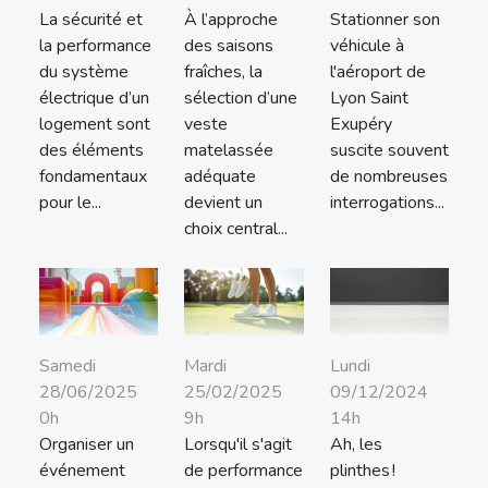
La sécurité et
À l’approche
Stationner son
la performance
des saisons
véhicule à
du système
fraîches, la
l'aéroport de
électrique d’un
sélection d’une
Lyon Saint
logement sont
veste
Exupéry
des éléments
matelassée
suscite souvent
fondamentaux
adéquate
de nombreuses
pour le...
devient un
interrogations...
choix central...
Samedi
Mardi
Lundi
28/06/2025
25/02/2025
09/12/2024
0h
9h
14h
Organiser un
Lorsqu'il s'agit
Ah, les
événement
de performance
plinthes !