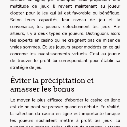
multitude de jeux. Il revient maintenant au joueur
d’opter pour le jeu qui lui est favorable ou bénéfique.
Selon leurs capacités, leur niveau de jeu et la
convenance, les joueurs sélectionnent les jeux. Par
ailleurs, il y a deux types de joueurs. Distinguons alors
les experts en casino qui ne craignent pas de miser de
vraies sommes. Et, les joueurs super modérés en ce qui
concerne les investissements virtuels. C’est au joueur
de trouver le profil lui correspondant pour établir sa
stratégie de jeu.
Éviter la précipitation et
amasser les bonus
Le moyen le plus efficace d'aborder le casino en ligne
est de ne point se presser quand on débute. En réalité,
la sélection du casino en ligne est importante lorsque
les joueurs souhaitent mettre à profit les jeux. La