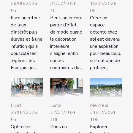
06/08/2026
31/07/2026
15/04/2026
5h
1h
0h
Face au retour
Peut-on encore
Créer un
de taux
parler d’effet
espace
d’intérêt plus
de mode quand
détente chez
élevés et à une
la décoration
soi est devenu
inflation qui a
intérieure
une aspiration
bousculé les
s’aligne, enfin,
pour beaucoup,
repères, les
sur les
surtout afin de
Français qui...
contraintes du...
profiter...
Lundi
Lundi
Mercredi
23/02/2026
12/01/2026
31/12/2025
5h
10h
10h
Optimiser
Dans un
Explorer