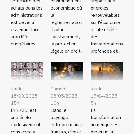
l'efficacité des
environnement
l'impact des
achats dans les
économique où
énergies
administrations
la
renouvelables
est devenu
règlementation
sur l'économie
essentiel face
évolue
locale révèle
aux défis
constamment,
des
budgétaires...
la protection
transformations
légale en droit...
profondes et...
Jeudi
Samedi
Jeudi
18/09/2025
03/05/2025
17/04/2025
15h
10h
5h
L’EFALC est
Dans le
La
une école
paysage
transformation
exclusivement
entrepreneurial
numérique est
consacrée à
français, choisir
devenue un