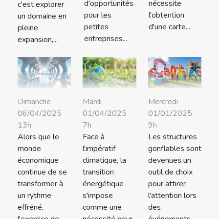
d'opportunités
nécessite
c'est explorer
pour les
l'obtention
un domaine en
petites
d'une carte...
pleine
entreprises...
expansion,...
Dimanche
Mardi
Mercredi
06/04/2025
01/04/2025
01/01/2025
13h
7h
9h
Alors que le
Face à
Les structures
monde
l'impératif
gonflables sont
économique
climatique, la
devenues un
continue de se
transition
outil de choix
transformer à
énergétique
pour attirer
un rythme
s'impose
l'attention lors
effréné,
comme une
des
l'exercice de
nécessité pour
événements...