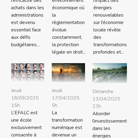
l'efficacité des
environnement
l'impact des
achats dans les
économique où
énergies
administrations
la
renouvelables
est devenu
règlementation
sur l'économie
essentiel face
évolue
locale révèle
aux défis
constamment,
des
budgétaires...
la protection
transformations
légale en droit...
profondes et...
Jeudi
Jeudi
Dimanche
18/09/2025
17/04/2025
13/04/2025
15h
5h
23h
L’EFALC est
La
Aborder
une école
transformation
l'investissement
exclusivement
numérique est
dans les
consacrée à
devenue un
énergies