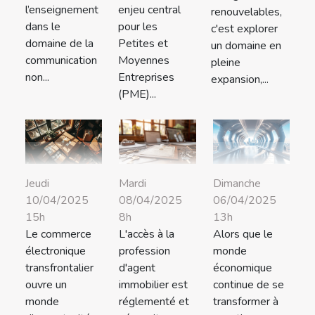
l’enseignement
enjeu central
renouvelables,
dans le
pour les
c'est explorer
domaine de la
Petites et
un domaine en
communication
Moyennes
pleine
non...
Entreprises
expansion,...
(PME)...
Jeudi
Mardi
Dimanche
10/04/2025
08/04/2025
06/04/2025
15h
8h
13h
Le commerce
L'accès à la
Alors que le
électronique
profession
monde
transfrontalier
d'agent
économique
ouvre un
immobilier est
continue de se
monde
réglementé et
transformer à