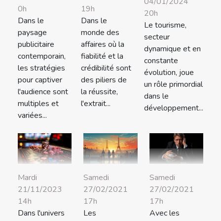
04/01/2024
0h
19h
20h
Dans le
Dans le
Le tourisme,
paysage
monde des
secteur
publicitaire
affaires où la
dynamique et en
contemporain,
fiabilité et la
constante
les stratégies
crédibilité sont
évolution, joue
pour captiver
des piliers de
un rôle primordial
l'audience sont
la réussite,
dans le
multiples et
l'extrait...
développement...
variées...
Mardi
Samedi
Samedi
21/11/2023
27/02/2021
27/02/2021
14h
17h
17h
Dans l'univers
Les
Avec les