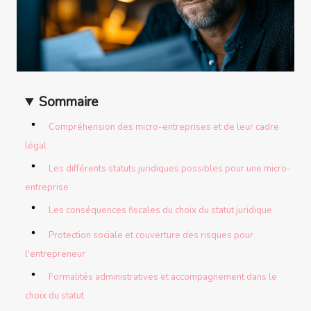
Sommaire
Compréhension des micro-entreprises et de leur cadre
légal
Les différents statuts juridiques possibles pour une micro-
entreprise
Les conséquences fiscales du choix du statut juridique
Protection sociale et couverture des risques pour
l'entrepreneur
Formalités administratives et accompagnement dans le
choix du statut