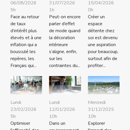
06/08/2026
31/07/2026
15/04/2026
5h
1h
0h
Face au retour
Peut-on encore
Créer un
de taux
parler d’effet
espace
d’intérêt plus
de mode quand
détente chez
élevés et à une
la décoration
soi est devenu
inflation qui a
intérieure
une aspiration
bousculé les
s’aligne, enfin,
pour beaucoup,
repères, les
sur les
surtout afin de
Français qui...
contraintes du...
profiter...
Lundi
Lundi
Mercredi
23/02/2026
12/01/2026
31/12/2025
5h
10h
10h
Optimiser
Dans un
Explorer