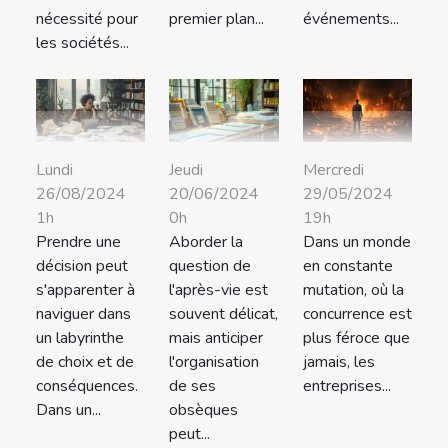
nécessité pour
premier plan...
événements...
les sociétés...
Lundi
Jeudi
Mercredi
26/08/2024
20/06/2024
29/05/2024
1h
0h
19h
Prendre une
Aborder la
Dans un monde
décision peut
question de
en constante
s'apparenter à
l'après-vie est
mutation, où la
naviguer dans
souvent délicat,
concurrence est
un labyrinthe
mais anticiper
plus féroce que
de choix et de
l'organisation
jamais, les
conséquences.
de ses
entreprises...
Dans un...
obsèques
peut...