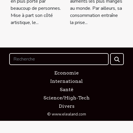
en plus porté par
aliments les plus mangés
beaucoup de personnes.
au monde. Par ailleurs, sa
Mise à part son côté
consommation entraîne
artistique, le...
la prise...
Economie
International
Santé
Science/High-Tech
Divers
© www.elealand.com