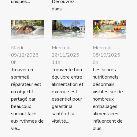
uniques...
Découvrez
dans...
Mardi
Mercredi
Mercredi
09/12/2025
26/11/2025
08/10/2025
0h
11h
8h
Trouver un
Trouver le bon
Les scores
sommeil
équilibre entre
nutritionnels,
réparateur est
alimentation et
désormais
un objectif
exercice est
visibles sur de
partagé par
essentiel pour
nombreux
beaucoup,
garantir la
emballages
surtout face
santé et la
alimentaires,
aux rythmes de
vitalité...
influencent de
vie...
plus...