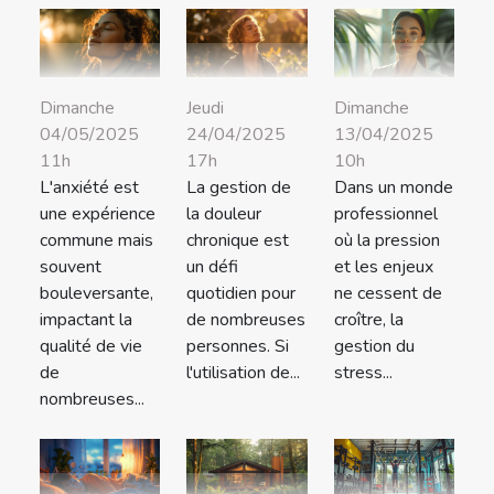
Dimanche
Jeudi
Dimanche
04/05/2025
24/04/2025
13/04/2025
11h
17h
10h
L'anxiété est
La gestion de
Dans un monde
une expérience
la douleur
professionnel
commune mais
chronique est
où la pression
souvent
un défi
et les enjeux
bouleversante,
quotidien pour
ne cessent de
impactant la
de nombreuses
croître, la
qualité de vie
personnes. Si
gestion du
de
l'utilisation de...
stress...
nombreuses...