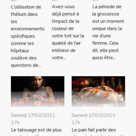
Avez-vous
La période de
L'utilisation de
déjà pensé à
la grossesse
l'hélium dans
l'impact de la
est un moment
les
couleur de
unique dans la
environnements
votre toit sur la
vie d’une
spécifiques
qualité de l'air
femme. Cela
comme les
intérieur de
dit, elle peut
hôpitaux
votre...
aussi être...
soulève des
questions de...
Samedi 27/02/2021
Samedi 27/02/2021
17h
17h
Le tatouage est de plus
Le pain fait partir des