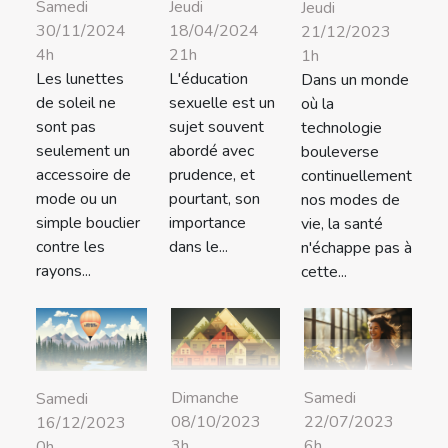
Samedi
Jeudi
Jeudi
30/11/2024
18/04/2024
21/12/2023
4h
21h
1h
Les lunettes
L'éducation
Dans un monde
de soleil ne
sexuelle est un
où la
sont pas
sujet souvent
technologie
seulement un
abordé avec
bouleverse
accessoire de
prudence, et
continuellement
mode ou un
pourtant, son
nos modes de
simple bouclier
importance
vie, la santé
contre les
dans le...
n'échappe pas à
rayons...
cette...
Dimanche
Samedi
Samedi
08/10/2023
22/07/2023
16/12/2023
3h
6h
0h