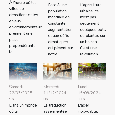
À l'heure où les
Face à une
L'agriculture
villes se
population
urbaine, ce
densifient et les
mondiale en
n'est pas
enjeux
constante
seulement
environnementaux
augmentation
quelques pots
prennent une
et aux défis
de plantes sur
place
climatiques
un balcon.
prépondérante,
qui pèsent sur
C'est une
la...
notre...
révolution...
Samedi
Mercredi
Lundi
22/03/2025
11/12/2024
16/09/2024
9h
0h
11h
Dans un monde
La traduction
L'acier
où la
assermentée
inoxydable,